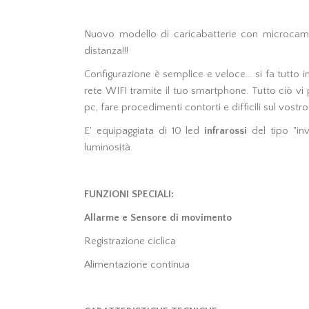
Nuovo modello di caricabatterie con microca
distanza!!!
Configurazione è semplice e veloce... si fa tutto in
rete WIFI tramite il tuo smartphone. Tutto ciò vi 
pc, fare procedimenti contorti e difficili sul vost
E' equipaggiata di 10 led
infrarossi
del tipo "in
luminosità.
FUNZIONI SPECIALI:
Allarme e Sensore di movimento
Registrazione ciclica
Alimentazione continua