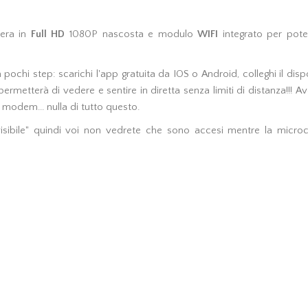
mera in
Full HD
1080P nascosta e modulo
WIFI
integrato per poter
 pochi step: scarichi l'app gratuita da IOS o Android, colleghi il disp
permetterà di vedere e sentire in diretta senza limiti di distanza!!! 
ro modem... nulla di tutto questo.
visibile" quindi voi non vedrete che sono accesi mentre la micr