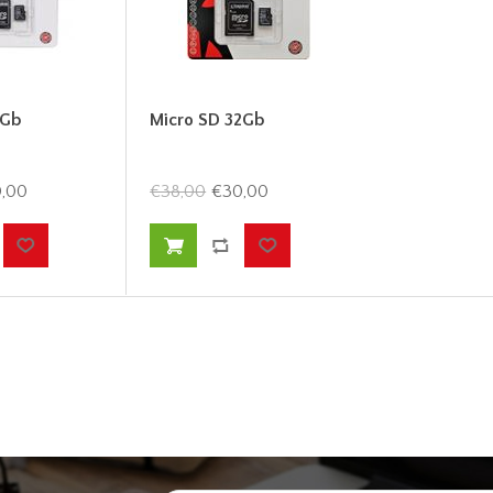
6Gb
Micro SD 32Gb
,00
€38,00
€30,00