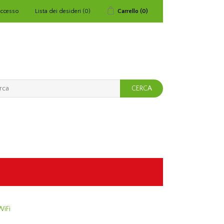
ccesso
Lista dei desideri
(0)
Carrello
(0)
WiFi