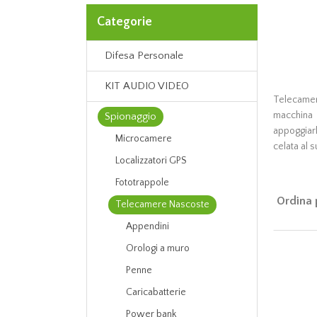
Categorie
Difesa Personale
KIT AUDIO VIDEO
Telecamera
macchina 
Spionaggio
appoggiarl
Microcamere
celata al s
Localizzatori GPS
Fototrappole
Ordina 
Telecamere Nascoste
Appendini
Orologi a muro
Penne
Caricabatterie
Power bank