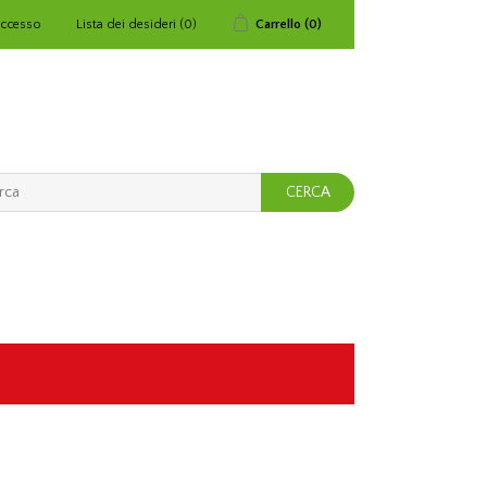
ccesso
Lista dei desideri
(0)
Carrello
(0)