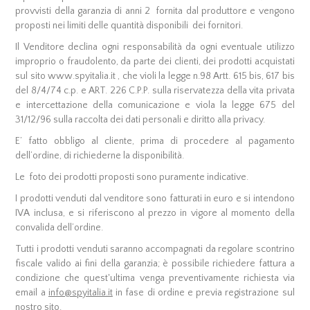
provvisti della garanzia di anni 2 fornita dal produttore e vengono
proposti nei limiti delle quantità disponibili dei fornitori.
Il Venditore declina ogni responsabilità da ogni eventuale utilizzo
improprio o fraudolento, da parte dei clienti, dei prodotti acquistati
sul sito www.spyitalia.it , che violi la legge n.98 Artt. 615 bis, 617 bis
del 8/4/74 c.p. e ART. 226 C.P.P. sulla riservatezza della vita privata
e intercettazione della comunicazione e viola la legge 675 del
31/12/96 sulla raccolta dei dati personali e diritto alla privacy.
E’ fatto obbligo al cliente, prima di procedere al pagamento
dell’ordine, di richiederne la disponibilità.
Le foto dei prodotti proposti sono puramente indicative.
I prodotti venduti dal venditore sono fatturati in euro e si intendono
IVA inclusa, e si riferiscono al prezzo in vigore al momento della
convalida dell’ordine.
Tutti i prodotti venduti saranno accompagnati da regolare scontrino
fiscale valido ai fini della garanzia; è possibile richiedere fattura a
condizione che quest'ultima venga preventivamente richiesta via
email a
info@spyitalia.it
in fase di ordine e previa registrazione sul
nostro sito.