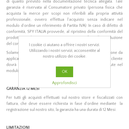
di quanto previsto nella documentazione tecnica allegata. Tale
garanzia è riservata al Consumatore privato (persona fisica che
acquista la merce per scopi non riferibili alla propria attività
professionale, ovvero effettua l’acquisto senza indicare nel
modulo d’ordine un riferimento di Partita IVA). In caso di difetto di
conformità, SPY ITALIA provvede, al ripristino della conformità del
prodotto mediante riparazione/sostituzione, fino alla risoluzione
del contratto.
I cookie ci aiutano a offrire i nostri servizi.
Utilizzando i nostri servizi, acconsentite al
Solamente a seguito del rilascio di un numero di autorizzazione da
nostro utilizzo dei cookie.
applicare sul modulo RMA (scaricabile sul nostro sito), il cliente
dovrà far pervenire il bene seguendo le istruzioni contenute nel
modulo stesso.
OK
Approfondisci
GARANZIA 12 MESI
Per tutti gli acquisti effettuati sul nostro store e fiscalizzati con
fattura, che deve essere richiesta in fase d’ordine mediante la
registrazione sul nostro sito, la garanzia ha una durata di 12 Mesi.
LIMITAZIONI