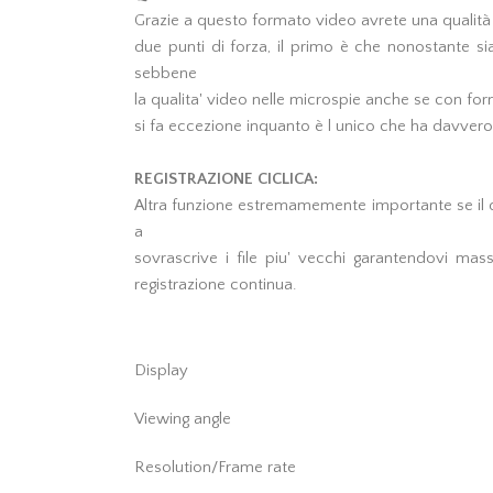
Grazie a questo formato video avrete una qualità
due punti di forza, il primo è che nonostante s
sebbene
la qualita' video nelle microspie anche se con fo
si fa eccezione inquanto è l unico che ha davvero 
REGISTRAZIONE CICLICA:
Altra funzione estremamemente importante se il di
a
sovrascrive i file piu' vecchi garantendovi massi
registrazione continua.
Display
Viewing angle
Resolution/Frame rate