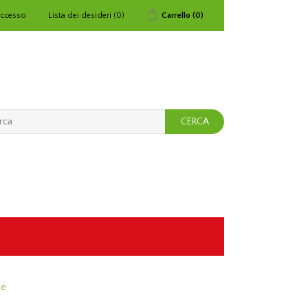
ccesso
Lista dei desideri
(0)
Carrello
(0)
he