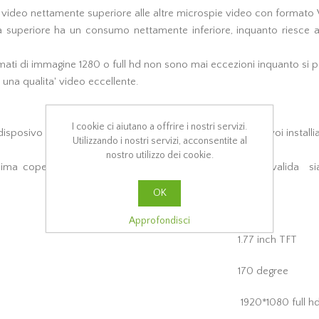
 video nettamente superiore alle altre microspie video con formato
ia superiore ha un consumo nettamente inferiore, inquanto riesce a
rmati di immagine 1280 o full hd non sono mai eccezioni inquanto si
una qualita' video eccellente.
I cookie ci aiutano a offrire i nostri servizi.
sposivo dovesse esaurire lo spazio su micro sd in caso voi installi
Utilizzando i nostri servizi, acconsentite al
nostro utilizzo dei cookie.
ma copertura ed affidabilita', la registrazione ciclica e' valida s
OK
Approfondisci
1.77 inch TFT
170 degree
1920*1080 full h