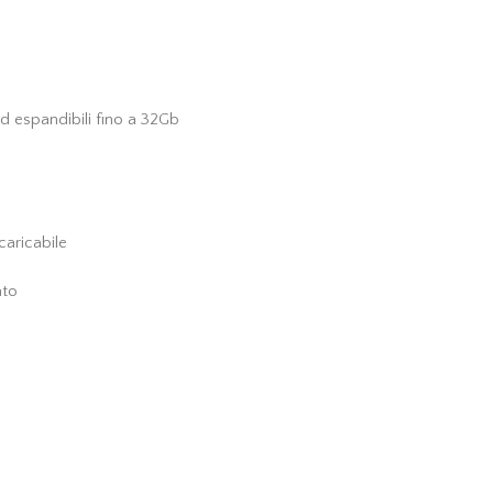
d espandibili fino a 32Gb
icaricabile
ato