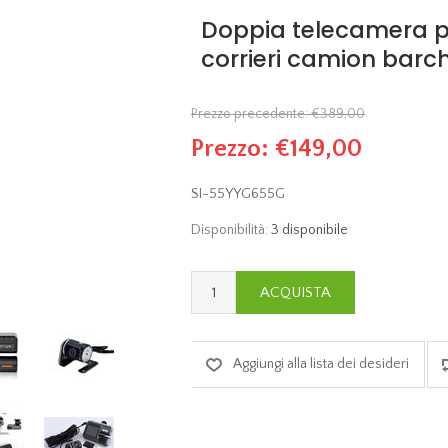
Doppia telecamera p
corrieri camion barc
Prezzo precedente:
€389,00
Prezzo:
€149,00
SI-55YYG655G
Disponibilità:
3 disponibile