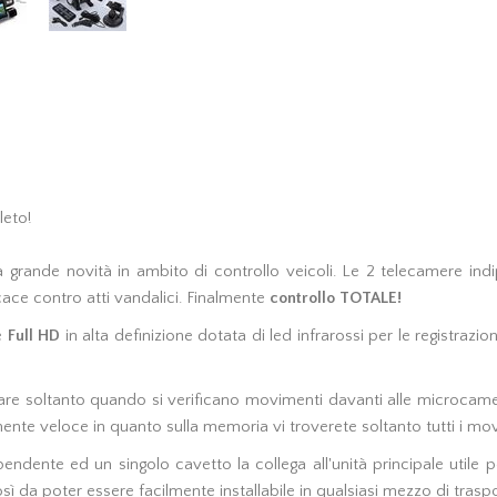
leto!
 grande novità in ambito di controllo veicoli. Le 2 telecamere indi
ce contro atti vandalici. Finalmente
controllo TOTALE!
e
Full HD
in alta definizione dotata di led infrarossi per le registrazi
are soltanto quando si verificano movimenti davanti alle microcam
mente veloce in quanto sulla memoria vi troverete soltanto tutti i mo
dente ed un singolo cavetto la collega all'unità principale utile pe
sì da poter essere facilmente installabile in qualsiasi mezzo di trasp