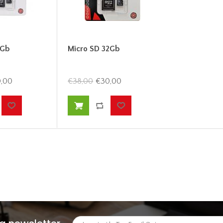
6Gb
Micro SD 32Gb
,00
€38,00
€30,00