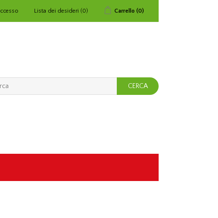
ccesso
Lista dei desideri
(0)
Carrello
(0)