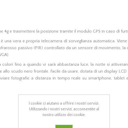
ne 4g e trasmettere la posizione tramite il modulo GPS in caso di furt
 è una vera e propria telecamera di sorveglianza automatica. Vien
d infrarosso passivo (PIR) controllato da un sensore di movimento, l
VGA).
a colori fino a quando vi sarà abbastanza luce, la notte si attivera
ie allo scudo nero frontale. Facile da usare, dotata di un display L
viare fotografie a distanza in tempo reale su smartphone, tablet e
I cookie ci aiutano a offrire i nostri servizi.
Utilizzando i nostri servizi, acconsentite al
nostro utilizzo dei cookie.