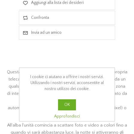
Questa Fototrappola con funzione GPRS è una vera e propria
I cookie ci aiutano a offrire i nostri servizi.
telecamera di sorveglianza automatica. Viene attivata da un
Utilizzando i nostri servizi, acconsentite al
qualsiasi movimento di persone o animali in una certa zona
nostro utilizzo dei cookie.
di interesse. Grazie ad infrarosso passivo (PIR) controllato da
un sensore di movimento, la camera cattura
OK
automaticamente immagini di alta qualità (fino a 14M pixel) o
video clip record 1080p HD (WVGA o QVGA).
Approfondisci
All'alba l'unità comincia a scattare foto e video a colori fino a
quando vi sarà abbastanza luce, la notte si attiveranno gli