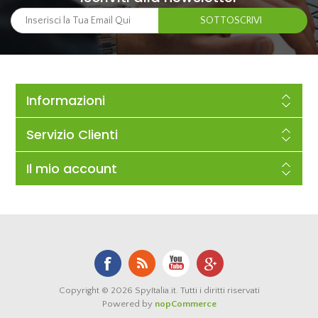
Informazioni
Servizio Clienti
Il mio account
Copyright © 2026 SpyItalia.it. Tutti i diritti riservati
Powered by
nopCommerce