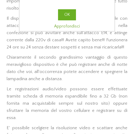
importanti... finalmente con la nostra lampadina WIFI è tutto
risolto e questo non sarà più un problema!
OK
Il dispositivo, infatti, si avvita in qualsiasi portalampade con
attacco E27 oppure tramite adattatore fornito nella
Approfondisci
confezione si può avvitare anche sull'attacco E14, e attinge
corrente dalla 220v di casa!!! Avete capito bene!!! Funzionera
24 ore su 24 senza destare sospetti e senza mai ricaricarla!!!
Chiaramente il secondo grandissimo vantaggio di questo
meraviglioso dispositivo è che può registrare anche di notte
dato che voi, all'occorrenza potete accendere e spegnere la
lampadina anche a distanza.
Le registrazioni audio/video possono essere effettuate
tramite scheda di memoria espandibile fino a 32 Gb (non
fornita ma acquistabile sempre sul nostro sito) oppure
sfruttare la memoria del vostro cellulare e registrare su di
essa.
E' possibile scelgiere la risoluzione video e scattare anche