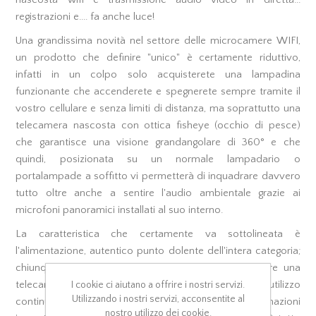
nascosta wifi e trasmissione audio video in diretta...
registrazioni e.... fa anche luce!
Una grandissima novità nel settore delle microcamere WIFI,
un prodotto che definire "unico" è certamente riduttivo,
infatti in un colpo solo acquisterete una lampadina
funzionante che accenderete e spegnerete sempre tramite il
vostro cellulare e senza limiti di distanza, ma soprattutto una
telecamera nascosta con ottica fisheye (occhio di pesce)
che garantisce una visione grandangolare di 360° e che
quindi, posizionata su un normale lampadario o
portalampade a soffitto vi permetterà di inquadrare davvero
tutto oltre anche a sentire l'audio ambientale grazie ai
microfoni panoramici installati al suo interno.
La caratteristica che certamente va sottolineata è
l'alimentazione, autentico punto dolente dell'intera categoria;
chiunque ha acquistato o è in procinto di acquistare una
I cookie ci aiutano a offrire i nostri servizi.
telecamera si chiede quanto dura la batteria in utilizzo
Utilizzando i nostri servizi, acconsentite al
continuo per non rischiare di perdere informazioni
nostro utilizzo dei cookie.