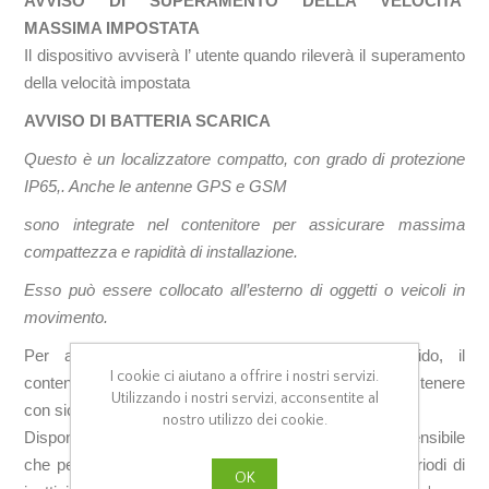
AVVISO DI SUPERAMENTO DELLA VELOCITA’
MASSIMA IMPOSTATA
Il dispositivo avviserà l’ utente quando rileverà il superamento
della velocità impostata
AVVISO DI BATTERIA SCARICA
Questo è un localizzatore compatto, con grado di protezione
IP65,. Anche le antenne GPS e GSM
sono integrate nel contenitore per assicurare massima
compattezza e rapidità di installazione.
Esso può essere collocato all’esterno di oggetti o veicoli in
movimento.
Per assicurare un montaggio estremamente rapido, il
I cookie ci aiutano a offrire i nostri servizi.
contenitore è dotato di 4 potenti magneti in grado di sostenere
Utilizzando i nostri servizi, acconsentite al
con sicurezza il proprio peso.
nostro utilizzo dei cookie.
Dispone di un sensore di movimento estremamente sensibile
che permette di ridurre il consumo a zero durante i periodi di
OK