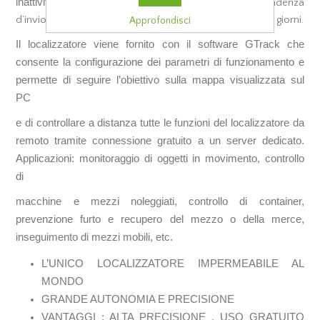
inattività. Secondo il tipo di batteria utilizzata e
la cadenza
d’invio dei dati, l’autonomia può variare da 1 a parecchi giorni.
Approfondisci
Il localizzatore viene fornito con il software GTrack che
consente la configurazione dei parametri di funzionamento e
permette di seguire l’obiettivo sulla mappa visualizzata sul
PC
e di controllare a distanza tutte le funzioni del localizzatore da
remoto tramite connessione gratuito a un server dedicato.
Applicazioni: monitoraggio di oggetti in movimento, controllo
di
macchine e mezzi noleggiati, controllo di container,
prevenzione furto e recupero del mezzo o della merce,
inseguimento di mezzi mobili, etc.
L’UNICO LOCALIZZATORE IMPERMEABILE AL
MONDO
GRANDE AUTONOMIA E PRECISIONE
VANTAGGI : ALTA PRECISIONE , USO GRATUITO