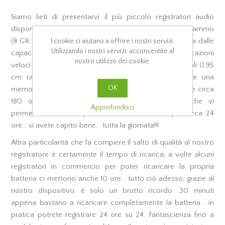
Siamo lieti di presentarvi il più piccolo registratori audio
disponibili sul mercato globale, dal peso di qualche grammo
I cookie ci aiutano a offrire i nostri servizi.
(8 GR. per l'esattezza), dalle dimensioni ridottissime ma dalle
Utilizzando i nostri servizi, acconsentite al
capacità assurde e soprattutto magnetico per applicazioni
nostro utilizzo dei cookie.
veloci e discrete! In appena 2,5 cm, con spessore di soli 0,95
cm racchiude un potentissimo registratore vocale e una
OK
memoria integrata da 8/16gb in grado di immagazzinare circa
180 ore di registrazioni e una batteria al litio che vi
Approfondisci
permetterà con una piena carica di utilizzarlo per circa 24
ore... si avete capito bene... tutta la giornata!!!
Altra particolarità che fa compiere il salto di qualità al nostro
registratore è certamente il tempo di ricarica; a volte alcuni
registratori in commercio per poter ricaricare la propria
batteria ci mettono anche 10 ore... tutto ciò adesso, grazie al
nostro dispositivo, è solo un brutto ricordo: 30 minuti
appena bastano a ricaricare completamente la batteria... in
pratica potrete registrare 24 ore su 24. Fantascienza fino a