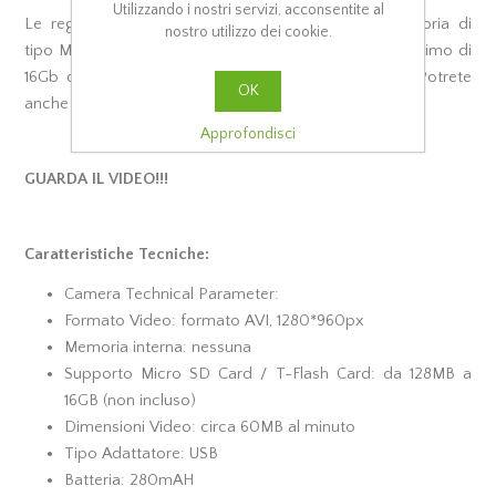
Utilizzando i nostri servizi, acconsentite al
Le registrazioni vengono salvate su schede di memoria di
nostro utilizzo dei cookie.
tipo MicroSd (non fornita) espandibile fino ad un massimo di
16Gb con una risoluzione 1280x960 Pixels a 30FPS. Potrete
OK
anche scattare foto con risoluzione 1280x960 Pixels.
Approfondisci
GUARDA IL VIDEO!!!
Caratteristiche Tecniche:
Camera Technical Parameter:
Formato Video: formato AVI, 1280*960px
Memoria interna: nessuna
Supporto Micro SD Card / T-Flash Card: da 128MB a
16GB (non incluso)
Dimensioni Video: circa 60MB al minuto
Tipo Adattatore: USB
Batteria: 280mAH