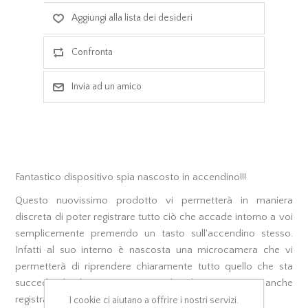
Fantastico dispositivo spia nascosto in accendino!!!
Questo nuovissimo prodotto vi permetterà in maniera
discreta di poter registrare tutto ciò che accade intorno a voi
semplicemente premendo un tasto sull'accendino stesso.
Infatti al suo interno è nascosta una microcamera che vi
permetterà di riprendere chiaramente tutto quello che sta
succedendo davanti ai vostri occhi ed in più, potrete anche
registrare l'audio!
I cookie ci aiutano a offrire i nostri servizi.