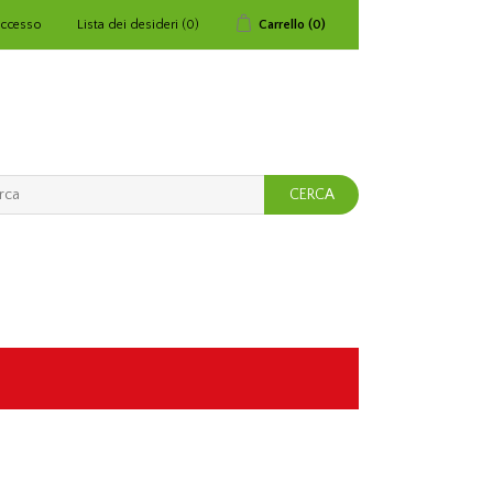
ccesso
Lista dei desideri
(0)
Carrello
(0)