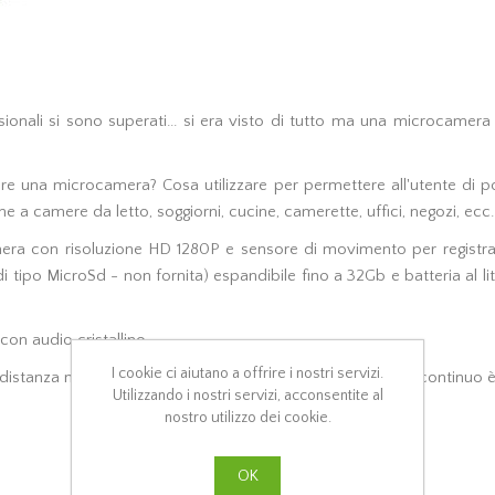
sionali si sono superati... si era visto di tutto ma una microcamera
re una microcamera? Cosa utilizzare per permettere all'utente di pot
e a camere da letto, soggiorni, cucine, camerette, uffici, negozi, ecc.
mera con risoluzione HD 1280P e sensore di movimento per registrar
ipo MicroSd - non fornita) espandibile fino a 32Gb e batteria al litio 
on audio cristallino.
I cookie ci aiutano a offrire i nostri servizi.
i distanza mentre la durata della batteria in funzionamento continuo è
Utilizzando i nostri servizi, acconsentite al
nostro utilizzo dei cookie.
OK