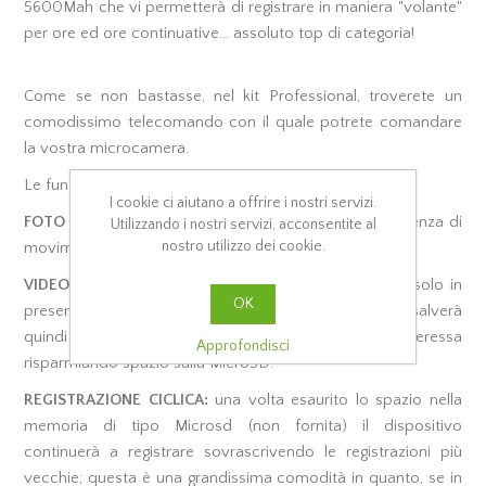
5600Mah che vi permetterà di registrare in maniera "volante"
per ore ed ore continuative... assoluto top di categoria!
Come se non bastasse, nel kit Professional, troverete un
comodissimo telecomando con il quale potrete comandare
la vostra microcamera.
Le funzioni di questo dispositivo sono innumerevoli:
I cookie ci aiutano a offrire i nostri servizi.
FOTO MOTION:
effettua scatti fotografici solo in presenza di
Utilizzando i nostri servizi, acconsentite al
nostro utilizzo dei cookie.
movimento
VIDEO MOTION:
il dispositivo registrerà audio/video solo in
OK
presenza di movimenti davanti alla microcamera e salverà
quindi in memoria soltanto quello che vi interessa
Approfondisci
risparmiando spazio sulla MicroSD.
REGISTRAZIONE CICLICA:
una volta esaurito lo spazio nella
memoria di tipo Microsd (non fornita) il dispositivo
continuerà a registrare sovrascrivendo le registrazioni più
vecchie; questa è una grandissima comodità in quanto, se in