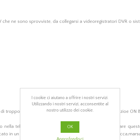
che ne sono sprovviste, da collegarsi a videoregistratori DVR o sistem
I cookie ci aiutano a offrire i nostri servizi.
Utilizzando i nostri servizi, acconsentite al
nostro utilizzo dei cookie.
i troppo fruscio e/o rumore di fondo ai sistemi di registrazioe ON B
o nella telecamera già in vostro possesso, potrete collegare que
OK
ocato in un punto + lontano dalla telecamera stessa(nella giacca,mars
Approfondisci