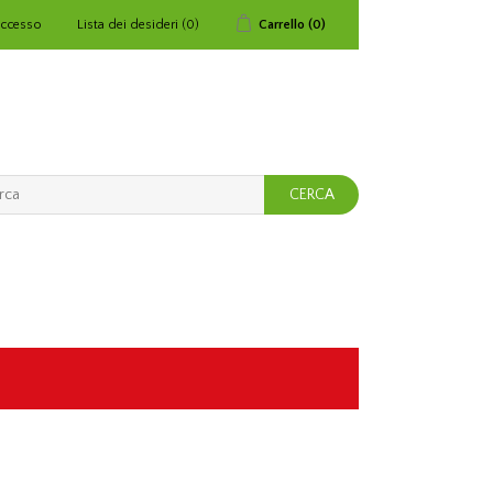
ccesso
Lista dei desideri
(0)
Carrello
(0)