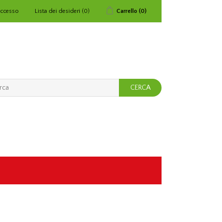
ccesso
Lista dei desideri
(0)
Carrello
(0)