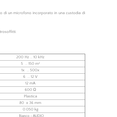
ato di un microfono incorporato in una custodia di
osoffitti.
200 Hz ... 10 kHz
5 ... 150 m²
1x ... 500x
6 ... 12 V
12 mA
600 Ω
Plastica
80 x 36 mm
0.050 kg
· Bianco - AUDIO