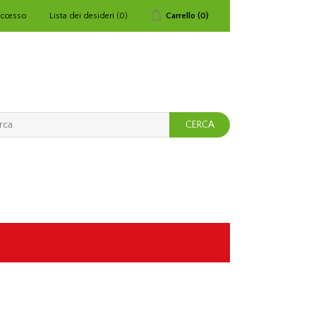
ccesso
Lista dei desideri
(0)
Carrello
(0)