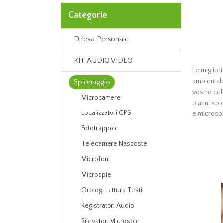
Categorie
Difesa Personale
KIT AUDIO VIDEO
Le miglior
ambientale
Spionaggio
vostro cel
Microcamere
o anni sol
Localizzatori GPS
e microspie
Fototrappole
Telecamere Nascoste
Microfoni
Microspie
Orologi Lettura Testi
Registratori Audio
Rilevatori Microspie