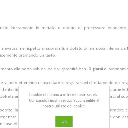
struito interamente in metallo e dotato di processore quadcore,
 elevatissime rispetto ai suoi simili, è dotato di memoria interna da 
plicemente premendo un tasto.
egamento alla porta usb del pc e vi garantirà ben
10 giorn
i di autonomia
e vi permetteranno di ascoltare le registrazioni direttamente dal reg
 un fantastico registratore vocale, lo potrete utilizzare anche come l
I cookie ci aiutano a offrire i nostri servizi.
 potrete anche utilizzarlo come semplice pendrive e custodirci al suo i
Utilizzando i nostri servizi, acconsentite al
nostro utilizzo dei cookie.
odotto; la grande forza magnetica! Ebbene si, questo registratore 
ermetterà di poterlo nascondere praticamente ovunque e con estre
OK
in caso di problemi.