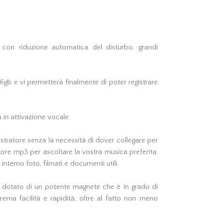
 con riduzione automatica del disturbo, grandi
16gb e vi permetterà finalmente di poter registrare
 in attivazione vocale.
istratore senza la necessità di dover collegare per
ettore mp3 per ascoltare la vostra musica preferita.
nterno foto, filmati e documenti utili.
è dotato di un potente magnete che è in grado di
ma facilità e rapidità, oltre al fatto non meno