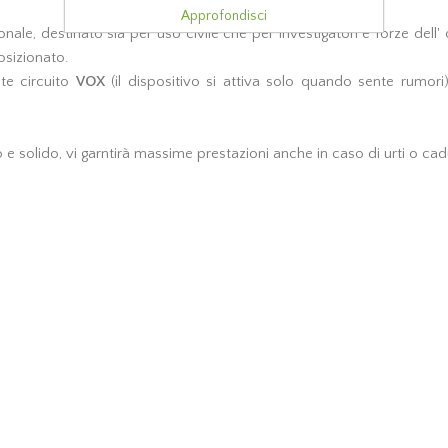
Approfondisci
nale, destinato sia per uso civile che per investigatori e forze dell'
osizionato.
ite circuito
VOX
(il dispositivo si attiva solo quando sente rumor
 e solido, vi garntirà massime prestazioni anche in caso di urti o cad