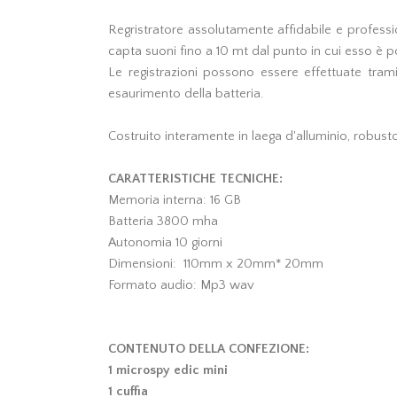
Regristratore assolutamente affidabile e professio
capta suoni fino a 10 mt dal punto in cui esso è p
Le registrazioni possono essere effettuate tram
esaurimento della batteria.
Costruito interamente in laega d'alluminio, robusto
CARATTERISTICHE TECNICHE:
Memoria interna: 16 GB
Batteria 3800 mha
Autonomia 10 giorni
Dimensioni: 110mm x 20mm* 20mm
Formato audio: Mp3 wav
CONTENUTO DELLA CONFEZIONE:
1 microspy edic mini
1 cuffia