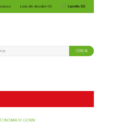
ccesso
Lista dei desideri
(0)
Carrello
(0)
TONOMIA 10 GIORNI