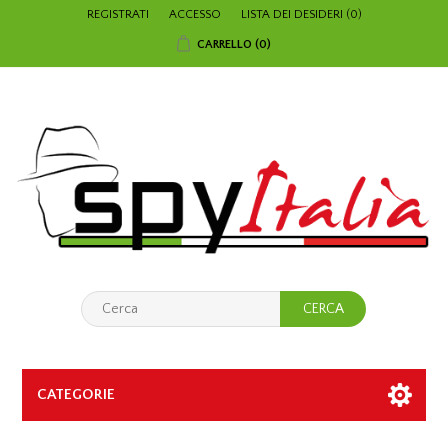
REGISTRATI
ACCESSO
LISTA DEI DESIDERI
(0)
CARRELLO
(0)
CATEGORIE