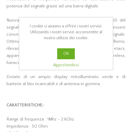
potenza del segnale grazie ad una barra digitale.
Nuova versione dotata di misuratore dei db (decibel) del
I cookie ci aiutano a offrire i nostri servizi.
segnale ricevuto, che con apposite tabelle potrà essere
Utilizzando i nostri servizi, acconsentite al
convertita in watt e capire l'entità in potenza del segnale.
nostro utilizzo dei cookie.
Ottima per applicazioni generali, radioamatori, modellismo,
rilevazione microspie, misurazione cordless, cellulari etacs,
OK
apparecchiature di trasmissione, microcamere wireless,
baracchini ecc.
Approfondisci
Dotato di un ampio display retroilluminato verde e di
batterie al litio ricaricabili e di antenna in gomma.
CARATTERISTICHE:
Range di frequenza : 1Mhz - 2.6Ghz
Impedenza : 50 Ohm