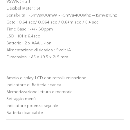
VSWR : < 2:1
Decibel Meter : SI
Sensibilità : <5mV@100mW - <5mV@400Mhz -<15mV@1Ghz
Gate : 0.64 sec/ 0.064 sec / 0.64m sec / 6.4 sec
Time Base : <+/- 30ppm
LSD : 10Hz 6.4sec
Batterie : 2 x AAA Li-ion
Alimentazione di ricarica : 5volt 1A
Dimensioni : 85 x 49.5 x 21.5 mm
Ampio display LCD con retroilluminazione
Indicatore di Batteria scarica
Memorizzazione lettura e memorie
Settaggio menù.
Indicatore potenza segnale
Batteria ricaricabile.