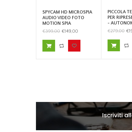
PICCOLA T
SPYCAM HD MICROSPIA
PER RIPRE
AUDIO VIDEO FOTO
- AUTONOM
MOTION SPIA
€279,00
€1
€399,00
€149,00
Iscriviti a