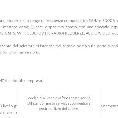
on uno straordinario range di frequenze comprese tra 1MHz e 8000Mh
iù mettervi ansia; Questo dispositivo creato con una speciale leg
, GPRS, UMTS, WIFI, BLUETOOTH, RADIOFREQUENZE, AUDIO/VIDEO, ecc.
a presenta del selettore di intensità del segnale posto sulla parte sup
a fonte di trasmissione.
HZ (bluetooth compreso)
I cookie ci aiutano a offrire i nostri servizi.
Utilizzando i nostri servizi, acconsentite al
 livello grafico a 9 barre , audio con progressione nel avvicinamento
nostro utilizzo dei cookie.
arsi alle microspia o telecamere wireless