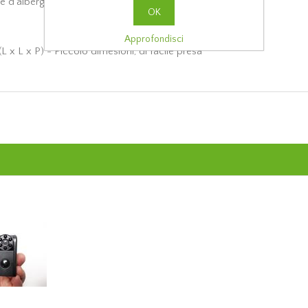
re d'albergo, auto , o qualsiasi luogo che richiede la privacy
OK
Approfondisci
x L x P) - Piccolo dimesioni, di facile presa