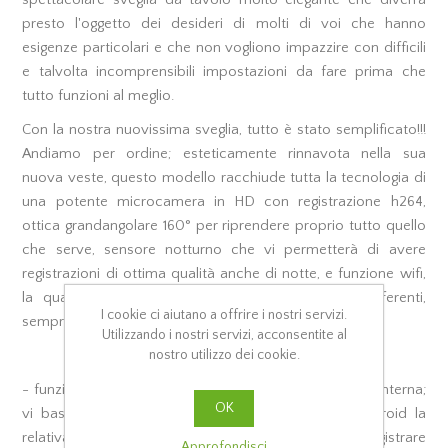
spettacolare sveglia da tavolo molto elegante che diverrà
presto l'oggetto dei desideri di molti di voi che hanno
esigenze particolari e che non vogliono impazzire con difficili
e talvolta incomprensibili impostazioni da fare prima che
tutto funzioni al meglio.
Con la nostra nuovissima sveglia, tutto è stato semplificato!!!
Andiamo per ordine; esteticamente rinnavota nella sua
nuova veste, questo modello racchiude tutta la tecnologia di
una potente microcamera in HD con registrazione h264,
ottica grandangolare 160° per riprendere proprio tutto quello
che serve, sensore notturno che vi permetterà di avere
registrazioni di ottima qualità anche di notte, e funzione wifi,
la quale vi permetterà di sfruttarla in 2 modi differenti,
I cookie ci aiutano a offrire i nostri servizi.
sempre con la massima semplicità:
Utilizzando i nostri servizi, acconsentite al
nostro utilizzo dei cookie.
- funzione P2P (la sveglia creerà una propria rete wifi interna;
OK
vi basterà quindi scaricare dagli store Apple o Android la
relativa app gratuita e iniziare a visualizzare e registrare
Approfondisci