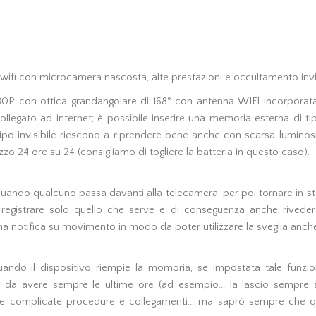
wifi con microcamera nascosta, alte prestazioni e occultamento invisi
 con ottica grandangolare di 168° con antenna WIFI incorporata i
 collegato ad internet; è possibile inserire una memoria esterna di 
l tipo invisibile riescono a riprendere bene anche con scarsa luminosit
zzo 24 ore su 24 (consigliamo di togliere la batteria in questo caso).
lo quando qualcuno passa davanti alla telecamera, per poi tornare in
gistrare solo quello che serve e di conseguenza anche rivedere i
à una notifica su movimento in modo da poter utilizzare la sveglia an
ando il dispositivo riempie la momoria, se impostata tale funzio
e da avere sempre le ultime ore (ad esempio... la lascio sempre
 complicate procedure e collegamenti... ma saprò sempre che quan