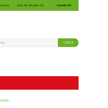
ccesso
Lista dei desideri
(0)
Carrello
(0)
SIBILI