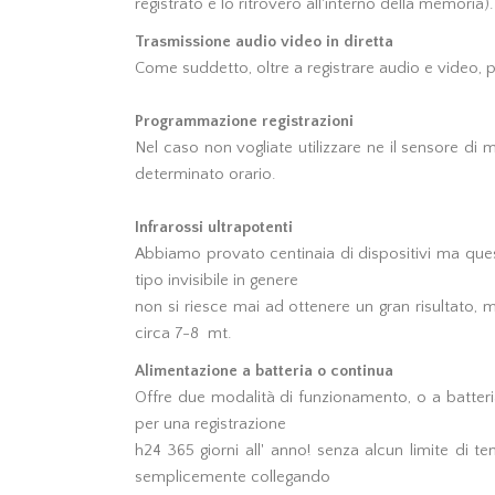
registrato e lo ritroverò all'interno della memoria).
Trasmissione audio video in diretta
Come suddetto, oltre a registrare audio e video, p
Programmazione registrazioni
Nel caso non vogliate utilizzare ne il sensore di 
determinato orario.
Infrarossi ultrapotenti
Abbiamo provato centinaia di dispositivi ma questo
tipo invisibile in genere
non si riesce mai ad ottenere un gran risultato, m
circa 7-8 mt.
Alimentazione a batteria o continua
Offre due modalità di funzionamento, o a batteria 
per una registrazione
h24 365 giorni all' anno! senza alcun limite di t
semplicemente collegando