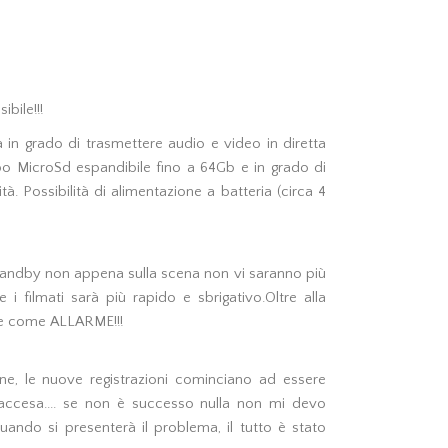
bile!!!
n grado di trasmettere audio e video in diretta
tipo MicroSd espandibile fino a 64Gb e in grado di
à. Possibilità di alimentazione a batteria (circa 4
 standby non appena sulla scena non vi saranno più
 filmati sarà più rapido e sbrigativo.Oltre alla
che come ALLARME!!!
ne, le nuove registrazioni cominciano ad essere
 accesa.... se non è successo nulla non mi devo
do si presenterà il problema, il tutto è stato