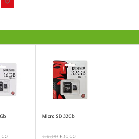
6Gb
Micro SD 32Gb
,00
€38,00
€30,00