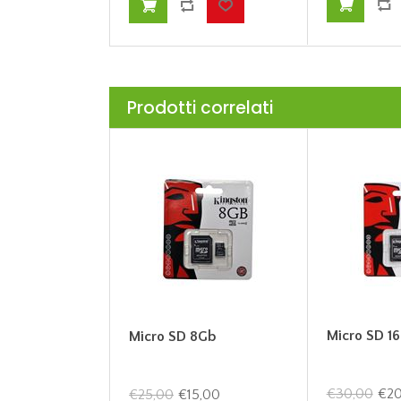
Prodotti correlati
Micro SD 1
Micro SD 8Gb
€30,00
€20
€25,00
€15,00