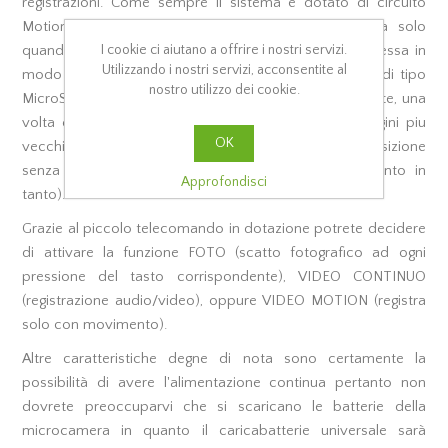
registrazioni. Come sempre il sistema è dotato di circuito
Motion che vi permetterà di attivare la telecamera solo
I cookie ci aiutano a offrire i nostri servizi.
quando si verificheranno spostamenti davanti alla stessa in
Utilizzando i nostri servizi, acconsentite al
modo tale da risparmiare notevolmente la memoria di tipo
nostro utilizzo dei cookie.
MicroSd (non fornita) e la funzione Ciclica che permette, una
volta esaurita la memoria, di sovrascrivere le immagini piu
OK
vecchie (avrete quindi sempre le ultime ore a disposizione
senza dovervi curare di svuotare la memoria di tanto in
Approfondisci
tanto).
Grazie al piccolo telecomando in dotazione potrete decidere
di attivare la funzione FOTO (scatto fotografico ad ogni
pressione del tasto corrispondente), VIDEO CONTINUO
(registrazione audio/video), oppure VIDEO MOTION (registra
solo con movimento).
Altre caratteristiche degne di nota sono certamente la
possibilità di avere l'alimentazione continua pertanto non
dovrete preoccuparvi che si scaricano le batterie della
microcamera in quanto il caricabatterie universale sarà