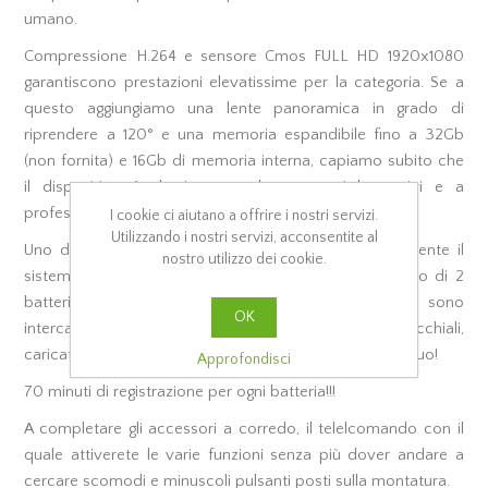
umano.
Compressione H.264 e sensore Cmos FULL HD 1920x1080
garantiscono prestazioni elevatissime per la categoria. Se a
questo aggiungiamo una lente panoramica in grado di
riprendere a 120° e una memoria espandibile fino a 32Gb
(non fornita) e 16Gb di memoria interna, capiamo subito che
il dispositivo è destinato anche a scopi lavorativi e a
professionisti del settore.
I cookie ci aiutano a offrire i nostri servizi.
Utilizzando i nostri servizi, acconsentite al
Uno dei punti di forza di questo prodotto è certamente il
nostro utilizzo dei cookie.
sistema di alimentazione; infatti il dispositivo è dotato di 2
batterie incastonate nelle astine che quindi sono
OK
intercambiabili e soprattutto, mentre utilizzate gli occhiali,
caricate l'altra batteria per un utilizzo pressochè continuo!
Approfondisci
70 minuti di registrazione per ogni batteria!!!
A completare gli accessori a corredo, il telelcomando con il
quale attiverete le varie funzioni senza più dover andare a
cercare scomodi e minuscoli pulsanti posti sulla montatura.