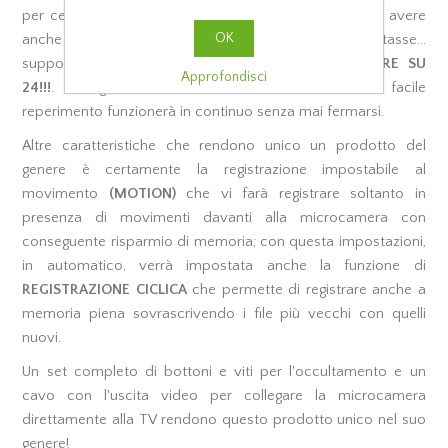
per cellulari) anche da 20000mah o 30000mah per avere
OK
anche mesi di autonomia!!! E come se non bastasse...
supporta anche l’
ALIMENTAZIONE CONTINUA 24 ORE SU
Approfondisci
24!!!
. Collegata infatti ad un adattatore usb di facile
reperimento funzionerà in continuo senza mai fermarsi.
Altre caratteristiche che rendono unico un prodotto del
genere è certamente la registrazione impostabile al
movimento
(MOTION)
che vi farà registrare soltanto in
presenza di movimenti davanti alla microcamera con
conseguente risparmio di memoria; con questa impostazioni,
in automatico, verrà impostata anche la funzione di
REGISTRAZIONE CICLICA
che permette di registrare anche a
memoria piena sovrascrivendo i file più vecchi con quelli
nuovi.
Un set completo di bottoni e viti per l'occultamento e un
cavo con l'uscita video per collegare la microcamera
direttamente alla TV rendono questo prodotto unico nel suo
genere!