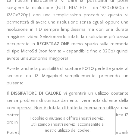
La nostra microcamera vi darà la possibilità di poter
scegliere la risoluzione (FULL HD/ HD - da 1920x1080p /
1280x720p) con una semplicissima procedura; questo vi
permetterà di avere una risoluzione senza eguali oppure una
risoluzione in HD sempre limpidissima ma con una durata
maggiore. video Selezionando infatti la risoluzione più bassa
occuperete in
REGISTRAZIONE
meno spazio sulla memoria
di tipo MicroSd (non fornita - espandibile fino a 32Gb) quindi
avrete un'autonomia maggiore!
Avrete anche la possibilità di scattare
FOTO
perfette grazie al
sensore da 12 Megapixel
semplicemente premendo un
pulsante.
Il
DISSIPATORE DI CALORE
vi garantirà un utilizzo costante
senza problemi di surriscaldamento, vera nota dolente della
concorrenza! Non è dotata di batteria interna ma utilizza una
batteria da 2500Mah che permette un'autonomia di circa 17
I cookie ci aiutano a offrire i nostri servizi.
ore in registrazione audio/video.
Utilizzando i nostri servizi, acconsentite al
nostro utilizzo dei cookie.
Potrete anche utilizzare una batteria esterna (es: powerbank