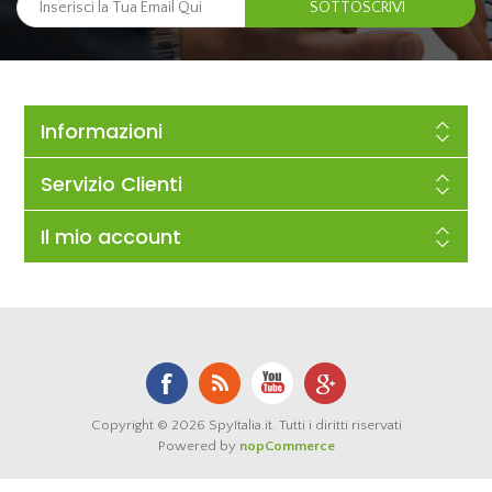
Informazioni
Servizio Clienti
Il mio account
Copyright © 2026 SpyItalia.it. Tutti i diritti riservati
Powered by
nopCommerce