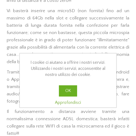
limiti di distanza e a costo zero!!!
Vi basterà inserire una microSD (non fornita) fino ad un
massimo di 64Gb nella slot e collegare successivamente la
batteria di lunga durata fornita nella confezione per farla
funzionare; come se non bastasse, questa piccola microspia
professionale è in grado di poter funzionare "illimitatamente"
grazie alla possibilità di alimentarla con la corrente elettrica di
casa... non dovrete più preoccuparvi quindi, dell'autonomia
della batteria!!!
I cookie ci aiutano a offrire i nostri servizi.
Utilizzando i nostri servizi, acconsentite al
Tramite un'APP scaricabile gratuitamente dagli store Android
nostro utilizzo dei cookie.
o Apple, potrete accedere alla visione della microcamera e,
tramite un comando, potrete addirittura registrare
OK
audio/video sulla microSD all'interno del dispositivo, fare
fotografie, ascoltare l'audio ambientale, ecc...
Approfondisci
Il funzionamento a distanza avviene tramite una
normalissima connessione ADSL domestica; basterà infatti
collegare sulla rete WIFI di casa la microcamera ed il gioco è
fatto!!!